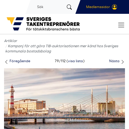
Gå till sidans huvudinnehåll
Sök
Medlemssidor
Artiklar
Kampanj för att göra TIB-auktorisationen mer känd hos Sveriges
kommunala bostadsbolag
Föregående
79/112 (
visa lista
)
Nästa