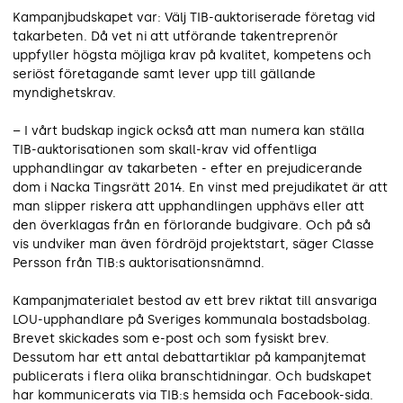
Kampanjbudskapet var: Välj TIB-auktoriserade företag vid
takarbeten. Då vet ni att utförande tak­entreprenör
uppfyller högsta möjliga krav på kvalitet, kompetens och
seriöst företagande samt lever upp till gällande
myndighetskrav.
– I vårt budskap ingick också att man numera kan ställa
TIB-auktorisationen som skall-krav vid offentliga
upphandlingar av takarbeten - efter en prejudicerande
dom i Nacka Tingsrätt 2014. En vinst med prejudikatet är att
man slipper riskera att upphandlingen upphävs eller att
den överklagas från en förlorande budgivare. Och på så
vis undviker man även fördröjd projektstart, säger Classe
Persson från TIB:s auktorisationsnämnd.
Kampanjmaterialet bestod av ett brev riktat till ansvariga
LOU-upphandlare på Sveriges kommunala bostadsbolag.
Brevet skickades som e-post och som fysiskt brev.
Dessutom har ett antal debattartiklar på kampanjtemat
publicerats i flera olika branschtidningar. Och budskapet
har kommunicerats via TIB:s hemsida och Facebook-sida.