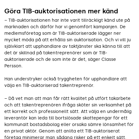
Göra TIB-auktorisationen mer känd
– TIB-auktorisationen har inte varit tillräckligt känd ute på
marknaden och därför har vi genomfört kampanjen. De
medlemsföretag som är TIB-auktoriserade lägger ner
mycket möda på att erhålla sin auktorisation. Och vi vill ju
självklart att upphandlare av taktjänster ska känna till att
det är skillnad på takentreprenörer som är TIB-
auktoriserade och de som inte är det, säger Classe
Persson.
Han understryker också tryggheten för upphandlare att
välja en TIB-auktoriserad takentreprenör.
– Då vet man att man får rätt kvalitet på utfört takarbete
och att takentreprenören ifråga sköter sin verksamhet på
ett korrekt och professionellt sätt. Att välja en undermålig
leverantör kan leda till bortslösade skattepengar för ett
kommunalt ­bostadsbolag eller orsaka sämre lönsamhet för
en privat aktör. Genom att anlita ett TIB-auktoriserat
företag minimerar man sådana risker på ett enkelt sätt.