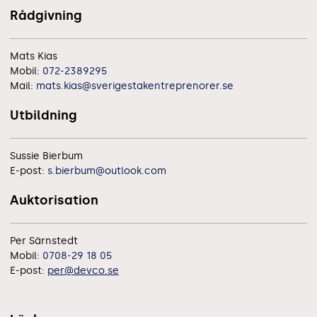
Rådgivning
Mats Kias
Mobil:
072-2389295
Mail:
mats.kias@sverigestakentreprenorer.se
Utbildning
Sussie Bierbum
E-post:
s.bierbum@outlook.com
Auktorisation
Per Särnstedt
Mobil:
0708-29 18 05
E-post:
per@devco.se