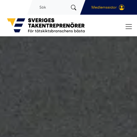
Gå till sidans huvudinnehåll
Sök
Medlemssidor