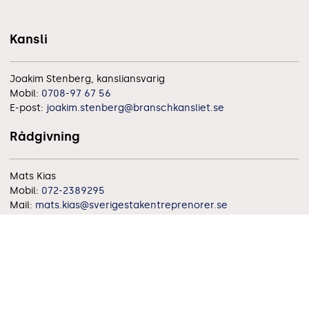
Kansli
Joakim Stenberg, kansliansvarig
Mobil:
0708-97 67 56
E-post:
joakim.stenberg@branschkansliet.se
Rådgivning
Mats Kias
Mobil:
072-2389295
Mail:
mats.kias@sverigestakentreprenorer.se
Utbildning
Sussie Bierbum
E-post:
s.bierbum@outlook.com