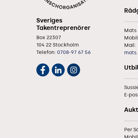
Rådg
Sveriges
Takentreprenörer
Mats 
Box 22307
Mobil
104 22 Stockholm
Mail:
Telefon:
0708-97 67 56
mats.
Utbi
Sussi
E-pos
Aukt
Per S
Mobil