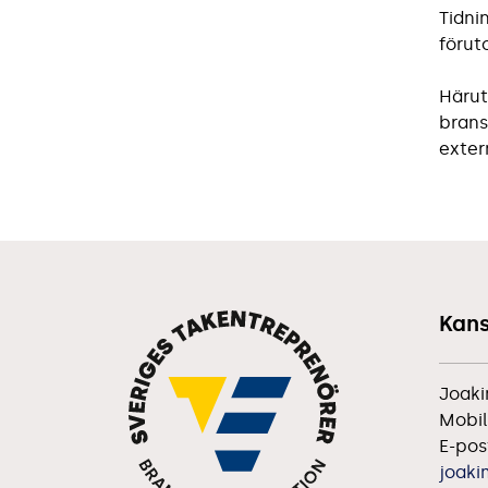
Tidni
förut
Härut
brans
exter
Kans
Joaki
Mobil
E-pos
joaki