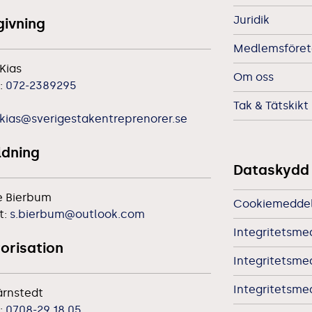
Juridik
ivning
Medlemsföreta
Kias
Om oss
:
072-2389295
Tak & Tätskikt
kias@sverigestakentreprenorer.se
ldning
Dataskydd
e Bierbum
Cookiemedde
t:
s.bierbum@outlook.com
Integritetsme
orisation
Integritetsm
Integritetsme
ärnstedt
:
0708-29 18 05