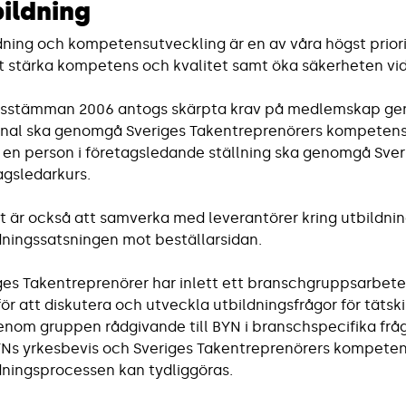
ildning
dning och kompetensutveckling är en av våra högst priori
tt stärka kompetens och kvalitet samt öka säkerheten vid
rsstämman 2006 antogs skärpta krav på medlemskap gen
nal ska genomgå Sveriges Takentreprenörers kompetensu
 en person i företagsledande ställning ska genomgå Sve
agsledarkurs.
gt är också att samverka med leverantörer kring utbildni
dningssatsningen mot beställarsidan.
ges Takentreprenörer har inlett ett branschgruppsarbe
för att diskutera och utveckla utbildningsfrågor för täts
genom gruppen rådgivande till BYN i branschspecifika frågo
YNs yrkesbevis och Sveriges Takentreprenörers kompetens
dningsprocessen kan tydliggöras.