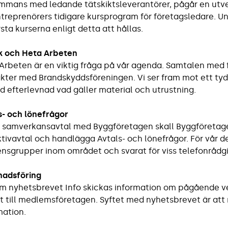
ammans med ledande tätskiktsleverantörer, pågår en utv
treprenörers tidigare kursprogram för företagsledare.
rsta kurserna enligt detta att hållas.
k och Heta Arbeten
Arbeten är en viktig fråga på vår agenda. Samtalen med
kter med Brandskyddsföreningen. Vi ser fram mot ett tyd
god efterlevnad vad gäller material och utrustning.
s- och lönefrågor
t samverkansavtal med Byggföretagen skall Byggföreta
ktivavtal och handlägga Avtals- och lönefrågor. För vår del
ensgrupper inom området och svarat för viss telefonrådgi
adsföring
 nyhetsbrevet Info skickas information om pågående v
t till medlemsföretagen. Syftet med nyhetsbrevet är att
mation.