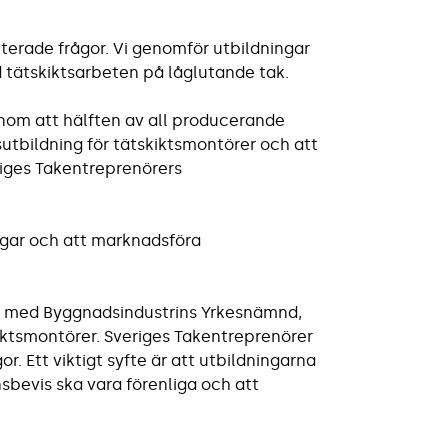
terade frågor. Vi genomför utbildningar
 tätskiktsarbeten på låglutande tak.
om att hälften av all producerande
tbildning för tätskiktsmontörer och att
riges Takentreprenörers
ngar och att marknadsföra
te med Byggnadsindustrins Yrkesnämnd,
kiktsmontörer. Sveriges Takentreprenörer
r. Ett viktigt syfte är att utbildningarna
bevis ska vara förenliga och att