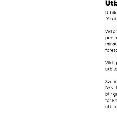
Utb
Utbil
för a
Vid å
perso
minst
föret
Vikti
utbil
Sveri
BYN, 
blir 
för B
utbil