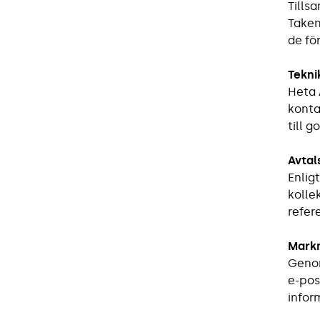
Tills
Taken
de fö
Tekni
Heta 
konta
till 
Avtal
Enlig
kolle
refer
Markn
Genom
e-pos
infor