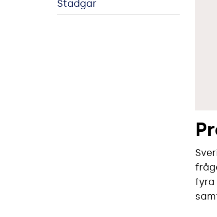
Stadgar
Pr
Sver
fråg
fyra
samt