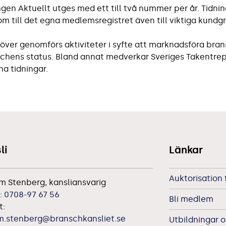
ngen Aktuellt utges med ett till två nummer per år. Tidni
om till det egna medlemsregistret även till viktiga kundg
över genomförs aktiviteter i syfte att marknadsföra bra
chens status. Bland annat medverkar Sveriges Takentrepr
na tidningar.
li
Länkar
Auktorisation 
m Stenberg, kansliansvarig
:
0708-97 67 56
Bli medlem
t:
m.stenberg@branschkansliet.se
Utbildningar o