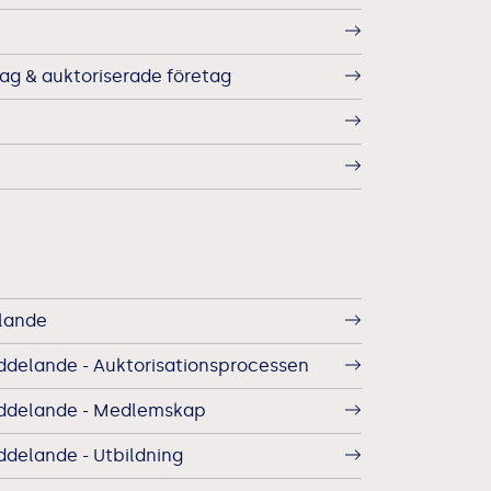
g & auktoriserade företag
lande
ddelande - Auktorisationsprocessen
eddelande - Medlemskap
ddelande - Utbildning