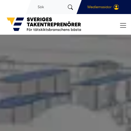
Gå till sidans huvudinnehåll
Sök
Medlemssidor