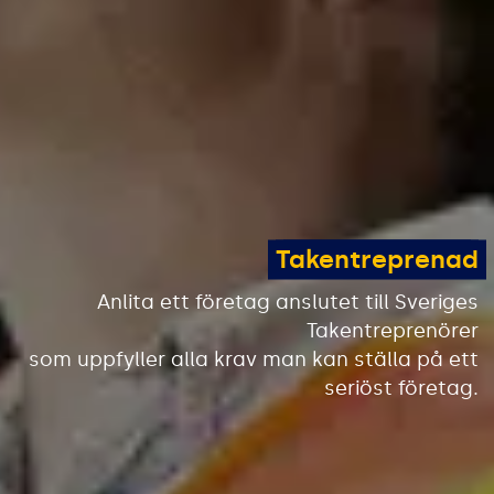
Takentreprenad
Anlita ett företag anslutet till Sveriges
Takentreprenörer
som uppfyller alla krav man kan ställa på ett
seriöst företag.