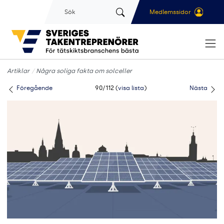
Gå till sidans huvudinnehåll
Sök
Medlemssidor
Artiklar
Några soliga fakta om solceller
Föregående
90/112 (
visa lista
)
Nästa