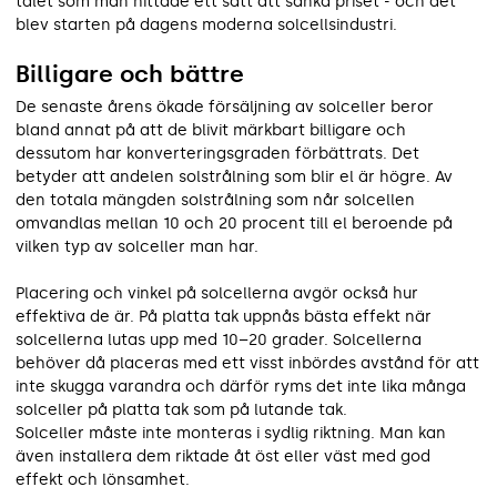
talet som man hittade ett sätt att sänka priset - och det
blev starten på dagens moderna solcellsindustri.
Billigare och bättre
De senaste årens ökade försäljning av solceller beror
bland annat på att de blivit märkbart billigare och
dessutom har konverteringsgraden förbättrats. Det
betyder att andelen solstrålning som blir el är högre. Av
den totala mängden solstrålning som når solcellen
omvandlas mellan 10 och 20 procent till el beroende på
vilken typ av solceller man har.
Placering och vinkel på solcellerna avgör också hur
effektiva de är. På platta tak uppnås bästa effekt när
solcellerna lutas upp med 10–20 grader. Solcellerna
behöver då placeras med ett visst inbördes avstånd för att
inte skugga varandra och därför ryms det inte lika många
solceller på platta tak som på lutande tak.
Solceller måste inte monteras i sydlig riktning. Man kan
även installera dem riktade åt öst eller väst med god
effekt och lönsamhet.