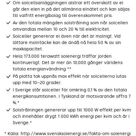
Om solcellsanläggningen alstrar ett överskott av el
går den elen in på det allmänna elnätet och kan säljas
till valfritt energibolag till överenskommet pris.
Av den totala mängden sol­strålning som når solcellen
omvandlas mellan 10 och 20 % till elektricitet.
Solceller genererar el även när det är molnigt. Vid
lättare molntäcke kan de ändå nå hela 50 % av sin
maxkapacitet.
Hela 173.000 terawatt solenergi träffar jorden
kontinuerligt. Det är mer än 10.000 gånger världens
totala energianvändning.**
På platta tak uppnås max effekt när solcellerna lutas
upp med 10–20 grader.
I Sverige står solceller för ­omkring 0,1 % av den totala
energikonsumtionen. I Tyskland är motsvarande siffra 7
%.*
Solstrålningen genererar upp till 1000 W effekt per kvm
och innehåller drygt 1 000 kWh energi per kvm och år i
Sverige.*
* Källa: http://www.svensksolenergi.se/fakta-om-solenergi