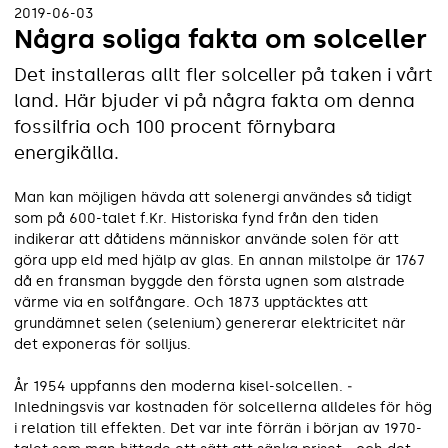
2019-06-03
Några soliga fakta om solceller
Det installeras allt fler solceller på taken i vårt
land. Här bjuder vi på några fakta om denna
fossilfria och 100 procent förnybara
energikälla.
Man kan möjligen hävda att solenergi användes så tidigt
som på 600-talet f.Kr. Historiska fynd från den tiden
indikerar att dåtidens människor använde solen för att
göra upp eld med hjälp av glas. En annan milstolpe är 1767
då en fransman byggde den första ugnen som alstrade
värme via en solfångare. Och 1873 upptäcktes att
grundämnet selen (selenium) genererar elektricitet när
det exponeras för solljus.
År 1954 uppfanns den moderna kisel-solcellen. ­
Inledningsvis var kostnaden för solcellerna alldeles för hög
i relation till effekten. Det var inte förrän i början av 1970-