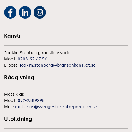
Kansli
Joakim Stenberg, kansliansvarig
Mobil:
0708-97 67 56
E-post:
joakim.stenberg@branschkansliet.se
Rådgivning
Mats Kias
Mobil:
072-2389295
Mail:
mats.kias@sverigestakentreprenorer.se
Utbildning