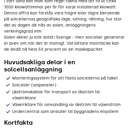
I vårt land kan man som regel räkna med att få ut cirka
1000 kilowattimmar per år för varje installerad kilowatt.
Denna siffra kan förstås vara högre eller lägre beroende
på solcellernas geografiska läge, lutning, riktning, hur stor
del av dagen de nås av solen, anläggningens
verkningsgrad mm.
Solen skiner ju inte alltid i Sverige - men solceller genererar
el även om när det är molnigt. Vid lättare molntäcke kan
de ändå nå hela 50 procent av sin maxkapacitet.
Huvudsakliga delar i en
solcellsanläggning
Monteringssystem för att fästa solcellerna på taket
Solceller (solpaneler)
Likströmskablar för transport av likström till
växelriktare
Växelriktare för omvandling av likström till växelström
Undercentral som ansluter till byggnadens elsystem
Kortfakta