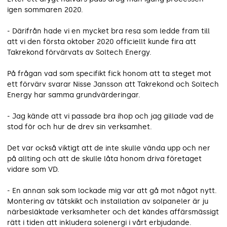
igen sommaren 2020.
- Därifrån hade vi en mycket bra resa som ledde fram till
att vi den första oktober 2020 officiellt kunde fira att
Takrekond förvärvats av Soltech Energy.
På frågan vad som specifikt fick honom att ta steget mot
ett förvärv svarar Nisse Jansson att Takrekond och Soltech
Energy har samma grundvärderingar.
- Jag kände att vi passade bra ihop och jag gillade vad de
stod för och hur de drev sin verksamhet.
Det var också viktigt att de inte skulle vända upp och ner
på allting och att de skulle låta honom driva företaget
vidare som VD.
- En annan sak som lockade mig var att gå mot något nytt.
Montering av tätskikt och installation av solpaneler är ju
närbesläktade verksamheter och det kändes affärsmässigt
rätt i tiden att inkludera solenergi i vårt erbjudande.