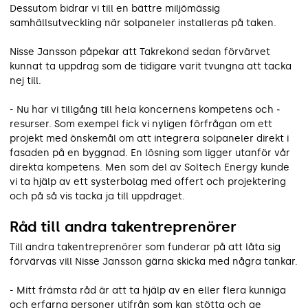
Dessutom bidrar vi till en bättre miljömässig
samhällsutveckling när solpaneler installeras på taken.
Nisse Jansson påpekar att Takrekond sedan förvärvet
kunnat ta uppdrag som de tidigare varit tvungna att tacka
nej till.
- Nu har vi tillgång till hela koncernens kompetens och ­
resurser. Som exempel fick vi nyligen förfrågan om ett
projekt med önskemål om att integrera solpaneler direkt i
fasaden på en byggnad. En lösning som ligger utanför vår
direkta kompetens. Men som del av Soltech Energy kunde
vi ta hjälp av ett systerbolag med offert och projektering
och på så vis tacka ja till uppdraget.
Råd till andra takentreprenörer
Till andra takentreprenörer som funderar på att låta sig
förvärvas vill Nisse Jansson gärna skicka med några tankar.
- Mitt främsta råd är att ta hjälp av en eller flera kunniga
och erfarna personer utifrån som kan stötta och ge