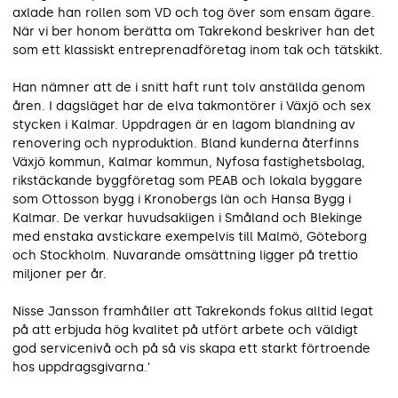
axlade han rollen som VD och tog över som ensam ägare.
När vi ber honom berätta om Takrekond beskriver han det
som ett klassiskt entreprenadföretag inom tak och tätskikt.
Han nämner att de i snitt haft runt tolv anställda genom
åren. I dagsläget har de elva takmontörer i Växjö och sex
stycken i Kalmar. Uppdragen är en lagom blandning av
renovering och nyproduktion. Bland kunderna återfinns
Växjö kommun, Kalmar kommun, Nyfosa fastighetsbolag,
rikstäckande byggföretag som PEAB och lokala byggare
som Ottosson bygg i Kronobergs län och Hansa Bygg i
Kalmar. De verkar huvudsakligen i Småland och Blekinge
med enstaka avstickare exempelvis till Malmö, Göteborg
och Stockholm. Nuvarande omsättning ligger på trettio
miljoner per år.
Nisse Jansson framhåller att Takrekonds fokus alltid legat
på att erbjuda hög kvalitet på utfört arbete och väldigt
god servicenivå och på så vis skapa ett starkt förtroende
hos uppdragsgivarna.'