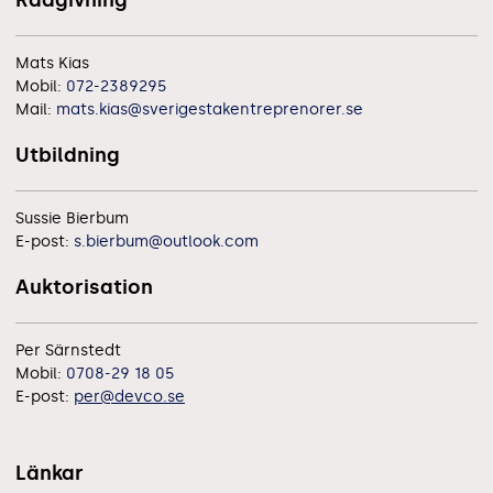
Mats Kias
Mobil:
072-2389295
Mail:
mats.kias@sverigestakentreprenorer.se
Utbildning
Sussie Bierbum
E-post:
s.bierbum@outlook.com
Auktorisation
Per Särnstedt
Mobil:
0708-29 18 05
E-post:
per@devco.se
Länkar