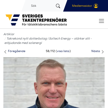
Gå till sidans huvudinnehåll
Sök
Medlemssidor
Artiklar
Takrekond nytt dotterbolag i ­Soltech Energy – stärker sitt ­
erbjudande med solenergi
Föregående
58/112 (
visa lista
)
Nästa