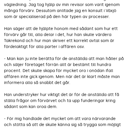
vägledning. Jag tog hjälp av min revisor som varit igenom
många förvärv. Dessutom anlitade jag en konsult i Växjö
som är specialiserad på den här typen av processer.
Han säger att de hjälpte honom med sådant som hur ett
förvärv går till, alla delar i det, hur han skulle värdera
Takrekond och hur man skriver ett korrekt avtal som är
fördelaktigt för alla parter i affären osv.
- Man kan ju inte berätta för de anställda att man håller på
och säljer företaget förrän allt är bestämt till hundra
procent. Det skulle skapa för mycket oro i onödan ifall
affären inte gick igenom. Men när det är klart måste man
informera alla så snabbt det går.
Han understryker hur viktigt det är för de anställda att få
ställa frågor om förvärvet och ta upp funderingar kring
sådant som kan oroa dem.
- För mig handlade det mycket om att vara närvarande
och stötta så att de skulle känna sig så trygga som möjligt