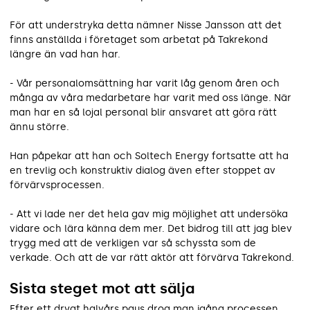
För att understryka detta nämner Nisse Jansson att det
finns anställda i företaget som arbetat på Takrekond
längre än vad han har.
- Vår personalomsättning har varit låg genom åren och
många av våra medarbetare har varit med oss länge. När
man har en så lojal personal blir ansvaret att göra rätt
ännu större.
Han påpekar att han och Soltech Energy fortsatte att ha
en trevlig och konstruktiv dialog även efter stoppet av
förvärvsprocessen.
- Att vi lade ner det hela gav mig möjlighet att undersöka
vidare och lära känna dem mer. Det bidrog till att jag blev
trygg med att de verkligen var så schyssta som de
verkade. Och att de var rätt aktör att förvärva Takrekond.
Sista steget mot att sälja
Efter ett drygt halvårs paus drog man igång processen