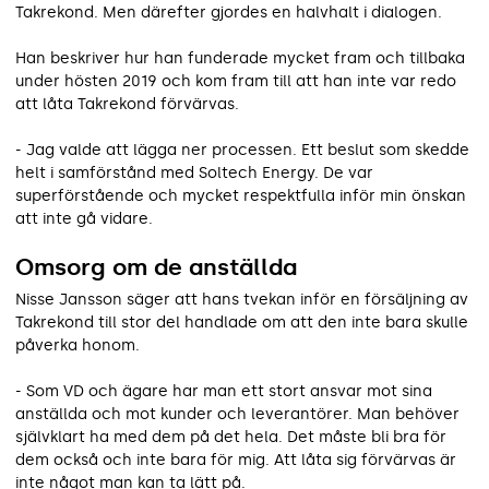
Takrekond. Men därefter gjordes en halvhalt i dialogen.
Han beskriver hur han funderade mycket fram och tillbaka
under hösten 2019 och kom fram till att han inte var redo
att låta Takrekond förvärvas.
- Jag valde att lägga ner processen. Ett beslut som skedde
helt i samförstånd med Soltech Energy. De var
superförstående och mycket respektfulla inför min önskan
att inte gå vidare.
Omsorg om de anställda
Nisse Jansson säger att hans tvekan inför en försäljning av
Takrekond till stor del handlade om att den inte bara skulle
påverka honom.
- Som VD och ägare har man ett stort ansvar mot sina
anställda och mot kunder och leverantörer. Man behöver
självklart ha med dem på det hela. Det måste bli bra för
dem också och inte bara för mig. Att låta sig förvärvas är
inte något man kan ta lätt på.