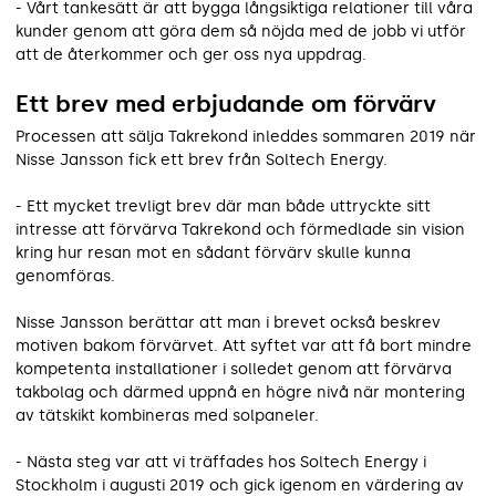
- Vårt tankesätt är att bygga långsiktiga relationer till våra
kunder genom att göra dem så nöjda med de jobb vi utför
att de återkommer och ger oss nya uppdrag.
Ett brev med erbjudande om förvärv
Processen att sälja Takrekond inleddes sommaren 2019 när
Nisse Jansson fick ett brev från Soltech Energy.
- Ett mycket trevligt brev där man både uttryckte sitt
intresse att förvärva Takrekond och förmedlade sin vision
kring hur resan mot en sådant förvärv skulle kunna
genomföras.
Nisse Jansson berättar att man i brevet också beskrev
motiven bakom förvärvet. Att syftet var att få bort mindre
kompetenta installationer i solledet genom att förvärva
takbolag och därmed uppnå en högre nivå när montering
av tätskikt kombineras med solpaneler.
- Nästa steg var att vi träffades hos Soltech Energy i
Stockholm i augusti 2019 och gick igenom en värdering av