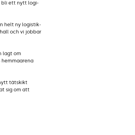
li ett nytt logi­
helt ny logistik-
shall och vi jobbar
n lagt om
K:s hemmaarena
ytt tätskikt
at sig om att