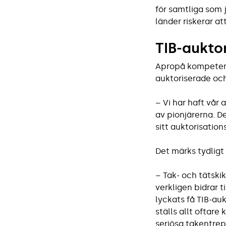
för samtliga som 
länder riskerar att
TIB-auktor
Apropå kompetens 
auktoriserade och
– Vi har haft vår
av pionjärerna. D
sitt auktorisatio
Det märks tydligt 
– Tak- och tätski
verkligen bidrar t
lyckats få TIB-au
ställs allt oftare
seriösa takentrep