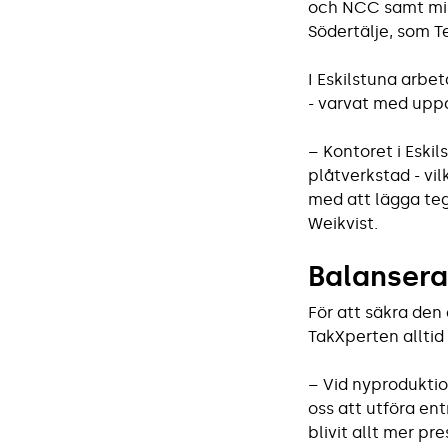
och NCC samt min
Södertälje, som 
I Eskilstuna arb
- varvat med uppd
– Kontoret i Eskil
plåtverkstad - vi
med att lägga teg
Weikvist.
Balansera
För att säkra den
TakXperten alltid
– Vid nyproduktio
oss att utföra en
blivit allt mer p