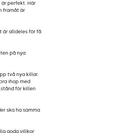
är perfekt. Här
h framåt är
är alldeles för få
kten på nya
pp två nya killar.
ebra ihop med
stånd för killen
nder ska ha samma
la goda villkor