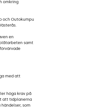
ch omkring
lvo och Outokumpu
Västerås.
 även en
 plåtarbeten samt
 förvärvade
oga med att
.
ller höga krav på
t att tidplanerna
a händelser, som