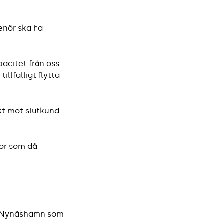
enör ska ha
acitet från oss.
illfälligt flytta
kt mot slutkund
tor som då
er Nynäshamn som