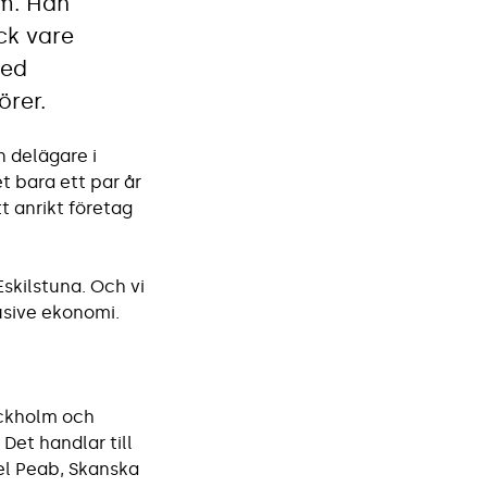
m. Han
ck vare
med
örer.
n delägare i
t bara ett par år
t anrikt företag
Eskilstuna. Och vi
lusive ekonomi.
tockholm och
Det handlar till
el Peab, Skanska