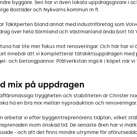
dre byggare. Sen har vi även lokala uppdragsgivare i o
Telge Bostäder och Nykvarns kommun m fl.
etar TakXperten bland annat med industri­företag som Vo
rag över hela Sörmland och Västmanland ända bort till 
stuna har lite mer fokus mot renoveringar. Och här har vi
lket innebär att vi kompletterar tätskiktsuppdragen med
el- och betongpannor. Plåtverkstan ingick i köpet när vi
d mix på uppdragen
 affärsmässiga tryggheten och stabiliteten är Christer n
 ska ha en bra mix mellan nyproduktion och renoveringar
n arbetar vi efter byggentreprenörens tidplan, vilket stä
treprenaden inom önskad tid. De senaste åren har vi märk
ressade - och att det finns mindre utrymme för oförutsedd