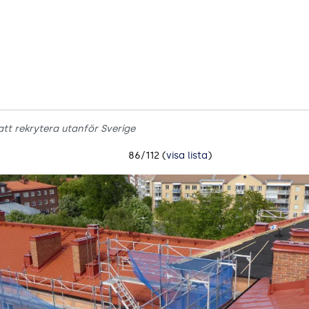
tt rekrytera utanför Sverige
86/112 (
visa lista
)