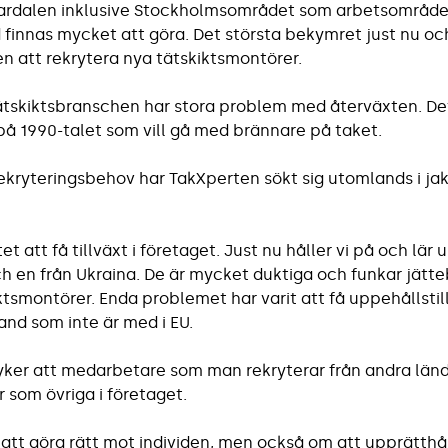
lardalen inklusive Stockholmsområdet som arbetsområde 
 finnas mycket att göra. Det största bekymret just nu oc
en att rekrytera nya tätskiktsmontörer.
ätskiktsbranschen har stora problem med återväxten. Det 
å 1990-talet som vill gå med brännare på taket.
 rekryteringsbehov har TakXperten sökt sig utomlands i ja
t att få tillväxt i företaget. Just nu håller vi på och lär u
ch en från Ukraina. De är mycket duktiga och funkar jätt
ktsmontörer. Enda problemet har varit att få uppehållstill
land som inte är med i EU.
ryker att medarbetare som man rekryterar från andra lä
r som övriga i företaget.
att göra rätt mot individen, men också om att upprätthål