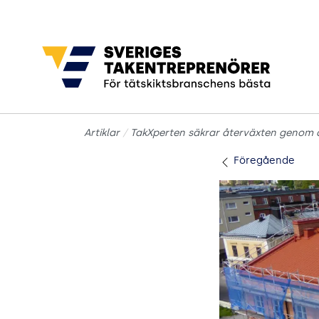
Gå till sidans huvudinnehåll
Artiklar
TakXperten säkrar återväxten genom a
Föregående