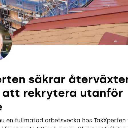
rten säkrar återväxte
att rekrytera utanför
e
nnu en fullmatad arbetsvecka hos TakXperten f