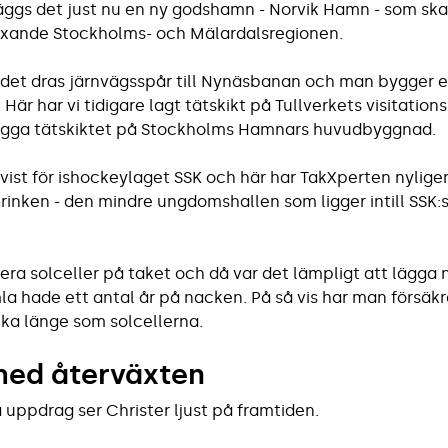
ggs det just nu en ny godshamn - Norvik Hamn - som ska b
växande Stockholms- och Mälardalsregionen.
t dras järnvägsspår till Nynäsbanan och man bygger en 
Här har vi tidigare lagt tätskikt på Tullverkets visitation
lägga tätskiktet på Stockholms Hamnars huvudbyggnad.
vist för ishockeylaget SSK och här har TakXperten nylige
-rinken - den mindre ungdomshallen som ligger intill SS
lera solceller på taket och då var det lämpligt att lägga n
a hade ett antal år på nacken. På så vis har man försäkr
lika länge som solcellerna.
med återväxten
a uppdrag ser Christer ljust på framtiden.