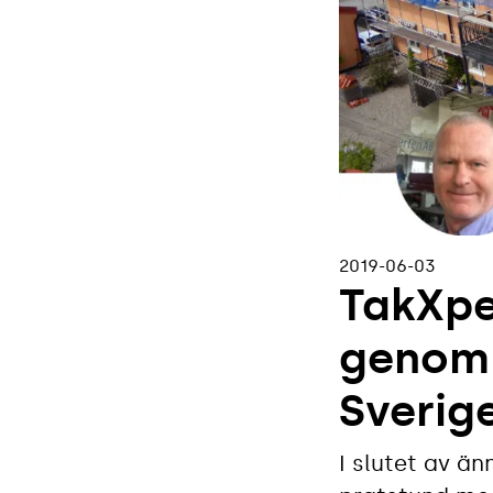
2019-06-03
TakXpe
genom 
Sverig
I slutet av ä