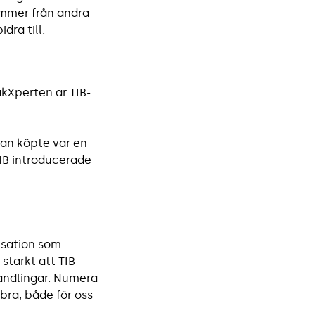
ommer från andra
dra till.
kXperten är TIB-
dan köpte var en
TIB introducerade
risation som
 starkt att TIB
handlingar. Numera
 bra, både för oss