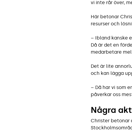
vi inte rår över, 
Här betonar Chris
resurser och lösni
– Ibland kanske e
Då är det en fördel
medarbetare mell
Det är lite annor
och kan lägga up
– Då har vi som e
påverkar oss mest
Några akt
Christer betonar 
Stockholmsområde