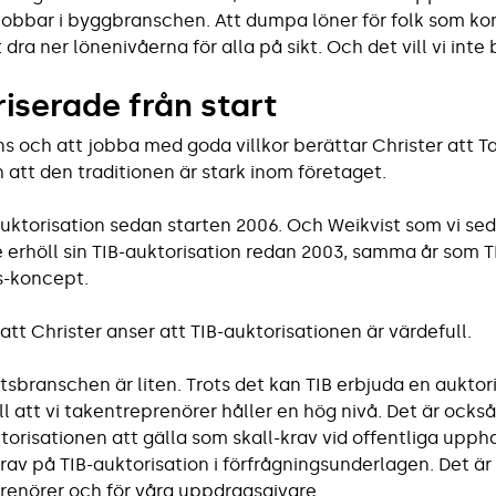
jobbar i byggbranschen. Att dumpa löner för folk som k
 dra ner lönenivåerna för alla på sikt. Och det vill vi inte bi
iserade från start
och att jobba med goda villkor berättar Christer att Ta
 att den traditionen är stark inom företaget.
 auktorisation sedan starten 2006. Och Weikvist som vi se
e erhöll sin TIB-auktorisation redan 2003, samma år som 
ns-koncept.
att Christer anser att TIB-auktorisationen är värdefull.
ktsbranschen är liten. Trots det kan TIB erbjuda en aukto
ill att vi takentreprenörer håller en hög nivå. Det är också
ktorisationen att gälla som skall-krav vid offentliga upp
 krav på TIB-auktorisation i förfrågningsunderlagen. Det är
renörer och för våra uppdragsgivare.