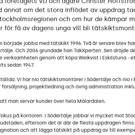
 företagets VD och ägare Christer Hoffströ
d annat om det stora inflödet av uppdrag ta
Stockholmsregionen och om hur de kämpar 
 för få av dagens unga vill bli tätskiktsmont
m började jobba med tätskikt 1996. Två år senare blev ha
rtälje. Och 2006 grundade han TakXperten. Sen dröjde de
 verksamheten genom att köpa Weikvist i Eskilstuna - et
ts sedan 1947.
ställda. Vi har nio tätskiktsmontörer i Södertälje och nio i 
 försäljning, projektledning och övrig administration ink
 att man servar kunder över hela Mälardalen.
ka fokus på kontoren. I Södertälje jobbar vi mycket mot S
udstaden, eftersom det är där de flesta uppdragen finns. 
gnation och att lägga tätskikt på uppdrag av till exemp