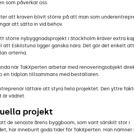
men som påverkar oss.
ter att kraven blivit större på att man som underentrepr
ngar att sätta in vid behov.
tt större nybyggnadsprojekt i Stockholm kräver extra kap
 att ­Eskilstuna ligger ganska nära. Det gör det enkelt att t
an orterna.
lunda när TakXperten arbetar med renoveringsobjekt dire
p en tidplan tillsammans med beställaren.
ntreprenör lättare att styra hela projektet. Den yttre fak
 är vädret.
uella projekt
att de senaste årens byggboom, som varit särskilt stor i
t, har inneburit goda tider för TakXperten. Han nämn