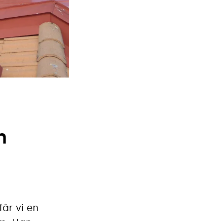
n
år vi en