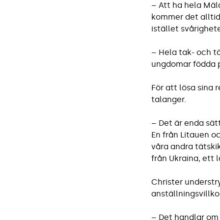
– Att ha hela Mä
kommer det alltid
istället svårighet
– Hela tak- och t
ungdomar födda p
För att lösa sina
talanger.
– Det är enda sätte
En från Litauen o
våra andra tätski
från Ukraina, ett 
Christer underst
anställningsvillko
– Det handlar om 