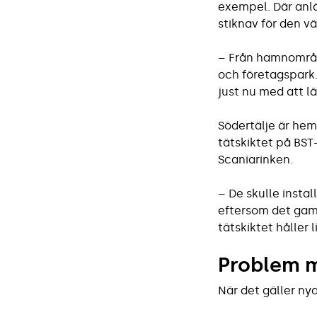
exempel. Där anlä
stiknav för den 
– Från hamnområde
och företagspark. 
just nu med att 
Södertälje är hem
tätskiktet på BST
Scaniarinken.
– De skulle instal
eftersom det gaml
tätskiktet håller 
Problem 
När det gäller ny