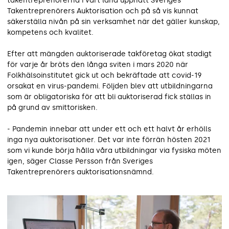
takentreprenörerna i vårt land uppnått Sveriges
Takentreprenörers Auktorisation och på så vis kunnat
säkerställa nivån på sin verksamhet när det gäller kunskap,
kompetens och kvalitet.
Efter att mängden auktoriserade takföretag ökat stadigt
för varje år bröts den långa sviten i mars 2020 när
Folkhälsoinstitutet gick ut och bekräftade att covid-19
orsakat en virus-pandemi. Följden blev att utbildningarna
som är obligatoriska för att bli auktoriserad fick ställas in
på grund av smittorisken.
- Pandemin innebar att under ett och ett halvt år erhölls
inga nya auktorisationer. Det var inte förrän hösten 2021
som vi kunde börja hålla våra utbildningar via fysiska möten
igen, säger Classe Persson från Sveriges
Takentreprenörers auktorisationsnämnd.