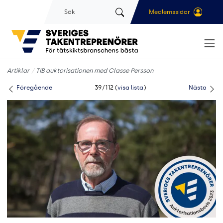
Gå till sidans huvudinnehåll
Sök
Medlemssidor
Artiklar
TIB auktorisationen med Classe Persson
Föregående
39/112 (
visa lista
)
Nästa