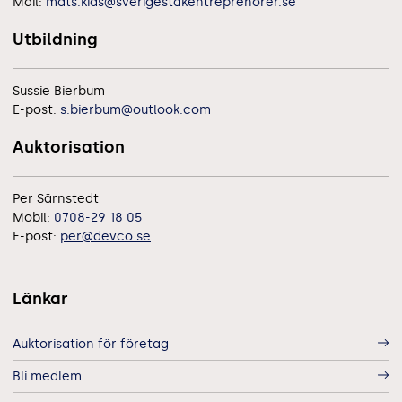
Mail:
mats.kias@sverigestakentreprenorer.se
Utbildning
Sussie Bierbum
E-post:
s.bierbum@outlook.com
Auktorisation
Per Särnstedt
Mobil:
0708-29 18 05
E-post:
per@devco.se
Länkar
Auktorisation för företag
Bli medlem