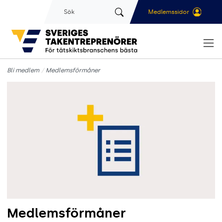
Gå till sidans huvudinnehåll
Sök
Medlemssidor
Bli medlem
Medlemsförmåner
Medlemsförmåner