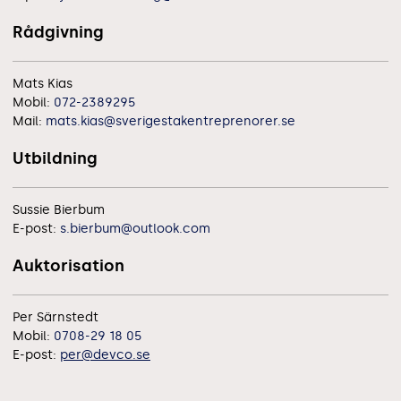
Rådgivning
Mats Kias
Mobil:
072-2389295
Mail:
mats.kias@sverigestakentreprenorer.se
Utbildning
Sussie Bierbum
E-post:
s.bierbum@outlook.com
Auktorisation
Per Särnstedt
Mobil:
0708-29 18 05
E-post:
per@devco.se