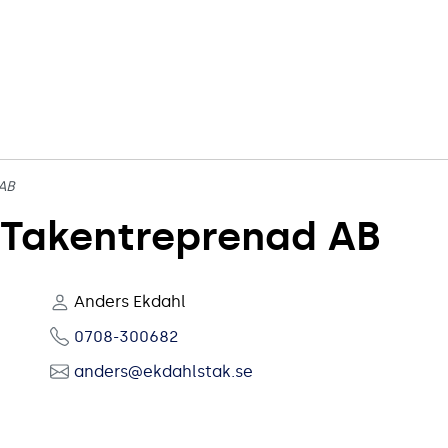
 AB
 Takentreprenad AB
Anders Ekdahl
0708-300682
anders@ekdahlstak.se