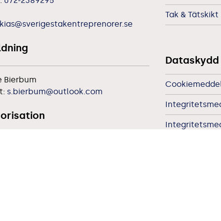
:
072-2389295
Tak & Tätskikt
kias@sverigestakentreprenorer.se
ldning
Dataskydd
e Bierbum
Cookiemedde
t:
s.bierbum@outlook.com
Integritetsme
orisation
Integritetsm
Integritetsme
ärnstedt
:
0708-29 18 05
Övergripande
t:
per@devco.se