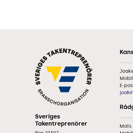
Kans
Joaki
Mobil
E-pos
joaki
Rådg
Sveriges
Takentreprenörer
Mats 
Box 22307