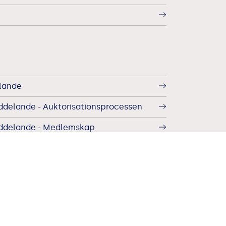
lande
ddelande - Auktorisationsprocessen
eddelande - Medlemskap
ddelande - Utbildning
 integritetsmeddelande