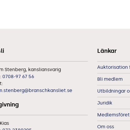
li
Länkar
Auktorisation 
m Stenberg, kansliansvarig
:
0708-97 67 56
Bli medlem
t:
m.stenberg@branschkansliet.se
Utbildningar o
Juridik
ivning
Medlemsföreta
Kias
Om oss