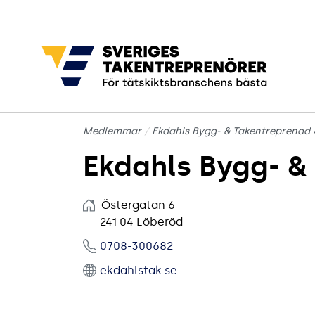
Gå till sidans huvudinnehåll
Medlemmar
Ekdahls Bygg- & Takentreprenad
Ekdahls Bygg- &
Östergatan 6
241 04 Löberöd
0708-300682
ekdahlstak.se