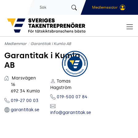
Gå till sidans huvudinnehåll
Sök
Medlemssidor
Medlemmar
Garantitak i Kumla AB
Garantitak i Kumla
AB
Marsvägen
Tomas
16
Hagström
692 34 Kumla
019-500 07 84
019-27 00 03
garantitak.se
info@garantitak.se