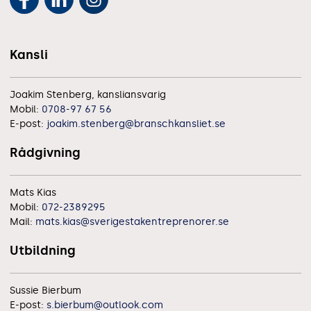
Kansli
Joakim Stenberg, kansliansvarig
Mobil:
0708-97 67 56
E-post:
joakim.stenberg@branschkansliet.se
Rådgivning
Mats Kias
Mobil:
072-2389295
Mail:
mats.kias@sverigestakentreprenorer.se
Utbildning
Sussie Bierbum
E-post:
s.bierbum@outlook.com