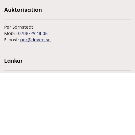
Auktorisation
Per Särnstedt
Mobil:
0708-29 18 05
E-post:
per@devco.se
Länkar
Auktorisation för företag
Bli medlem
Utbildningar och kurser
Juridik
Medlemsföretag & auktoriserade företag
Om oss