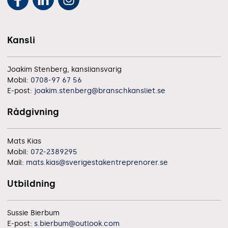
Kansli
Joakim Stenberg, kansliansvarig
Mobil:
0708-97 67 56
E-post:
joakim.stenberg@branschkansliet.se
Rådgivning
Mats Kias
Mobil:
072-2389295
Mail:
mats.kias@sverigestakentreprenorer.se
Utbildning
Sussie Bierbum
E-post:
s.bierbum@outlook.com