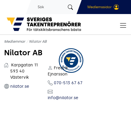
Gå till sidans huvudinnehåll
Sök
Medlemssidor
Medlemmar
Nilator AB
Nilator AB
Karpgatan 11
Fredrik
593 40
Ejnarsson
Västervik
070-513 67 67
nilator.se
info@nilator.se