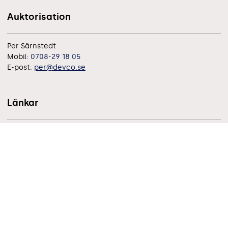
Auktorisation
Per Särnstedt
Mobil:
0708-29 18 05
E-post:
per@devco.se
Länkar
Auktorisation för företag
Bli medlem
Utbildningar och kurser
Juridik
Medlemsföretag & auktoriserade företag
Om oss