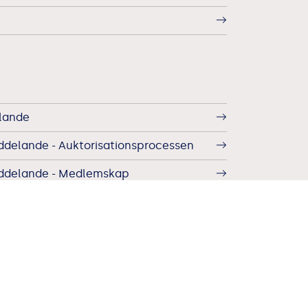
lande
ddelande - Auktorisationsprocessen
eddelande - Medlemskap
ddelande - Utbildning
 integritetsmeddelande