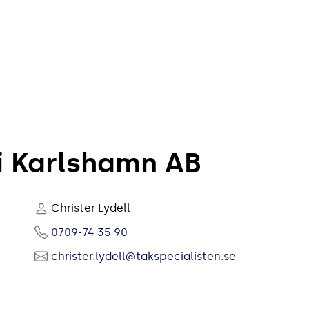
 i Karlshamn AB
Christer Lydell
0709-74 35 90
christer.lydell@takspecialisten.se