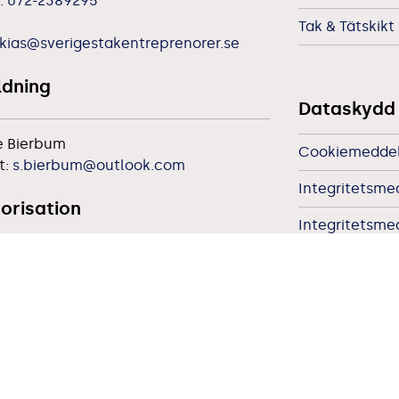
:
072-2389295
Tak & Tätskikt
kias@sverigestakentreprenorer.se
ldning
Dataskydd
e Bierbum
Cookiemedde
t:
s.bierbum@outlook.com
Integritetsme
orisation
Integritetsm
Integritetsme
ärnstedt
:
0708-29 18 05
Övergripande
t:
per@devco.se