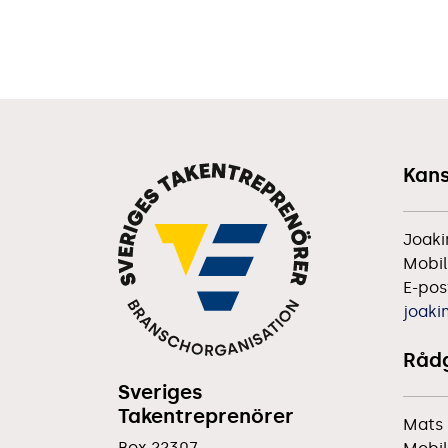
Kans
Joaki
Mobil
E-pos
joaki
Rådg
Sveriges
Takentreprenörer
Mats 
Box 22307