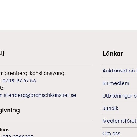
li
Länkar
Auktorisation 
m Stenberg, kansliansvarig
:
0708-97 67 56
Bli medlem
t:
m.stenberg@branschkansliet.se
Utbildningar o
Juridik
ivning
Medlemsföreta
Kias
Om oss