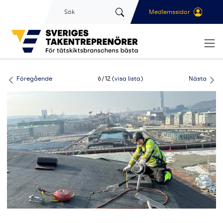
Gå till sidans huvudinnehåll
Sök
Medlemssidor
Föregående
6/12 (
visa lista
)
Nästa