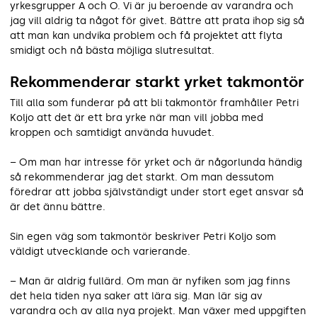
yrkesgrupper A och O. Vi är ju beroende av varandra och
jag vill aldrig ta något för givet. Bättre att prata ihop sig så
att man kan undvika problem och få projektet att flyta
smidigt och nå bästa möjliga slutresultat.
Rekommenderar starkt yrket takmontör
Till alla som funderar på att bli takmontör framhåller Petri
Koljo att det är ett bra yrke när man vill jobba med
kroppen och samtidigt använda huvudet.
– Om man har intresse för yrket och är någorlunda händig
så rekommenderar jag det starkt. Om man dessutom
föredrar att jobba självständigt under stort eget ansvar så
är det ännu bättre.
Sin egen väg som takmontör beskriver Petri Koljo som
väldigt utvecklande och varierande.
– Man är aldrig fullärd. Om man är nyfiken som jag finns
det hela tiden nya saker att lära sig. Man lär sig av
varandra och av alla nya projekt. Man växer med uppgiften