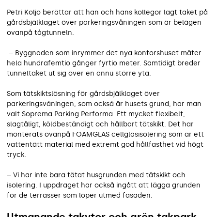
Petri Koljo berättar att han och hans kollegor lagt taket på
gårdsbjälklaget över parkeringsvåningen som är belägen
ovanpå tågtunneln.
– Byggnaden som inrymmer det nya kontorshuset mäter
hela hundrafemtio gånger fyrtio meter. Samtidigt breder
tunneltaket ut sig över en ännu större yta.
Som tätskiktslösning för gårdsbjälklaget över
parkeringsvåningen, som också är husets grund, har man
valt Soprema Parking Performa. Ett mycket flexibelt,
slagtåligt, köldbeständigt och hållbart tätskikt. Det har
monterats ovanpå FOAMGLAS cellglasisolering som är ett
vattentätt material med extremt god hållfasthet vid högt
tryck.
– Vi har inte bara tätat husgrunden med tätskikt och
isolering. I uppdraget har också ingått att lägga grunden
för de terrasser som löper utmed fasaden.
Utmanande takytor och grön takpark