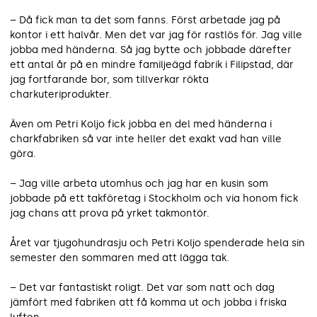
– Då fick man ta det som fanns. Först arbetade jag på
kontor i ett halvår. Men det var jag för rastlös för. Jag ville
jobba med händerna. Så jag bytte och jobbade därefter
ett antal år på en mindre familjeägd fabrik i Filipstad, där
jag fortfarande bor, som tillverkar rökta
charkuteriprodukter.
Även om Petri Koljo fick jobba en del med händerna i
charkfabriken så var inte heller det exakt vad han ville
göra.
– Jag ville arbeta utomhus och jag har en kusin som
jobbade på ett takföretag i Stockholm och via honom fick
jag chans att prova på yrket takmontör.
Året var tjugohundrasju och Petri Koljo spenderade hela sin
semester den sommaren med att lägga tak.
– Det var fantastiskt roligt. Det var som natt och dag
jämfört med fabriken att få komma ut och jobba i friska