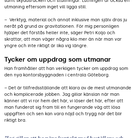
samt skyddsräcken och ställningar. Lutningen är också en
utmaning eftersom inget vill ligga still.
– Verktyg, material och annat inklusive man själv dras ju
neråt på grund av gravitationen. För mig personligen
hjälper det förstås heller inte, säger Petri Koljo och
skrattar, att man väger några kilo mer än när man var
yngre och inte riktigt är lika vig längre.
Tycker om uppdrag som utmanar
Han framhåller att han verkligen tycker om uppdrag som
den nya kontorsbyggnaden i centrala Göteborg.
– Det är tillfredsställande att klara av de mest utmanande
och komplicerade jobben. Jag gillar känslan när man
känner att vi ror hem det här, vi löser det här, efter att
man funderat sig fram till en fungerande väg att lösa
uppgiften och sen kan vara nöjd och trygg när det blir
riktigt bra.