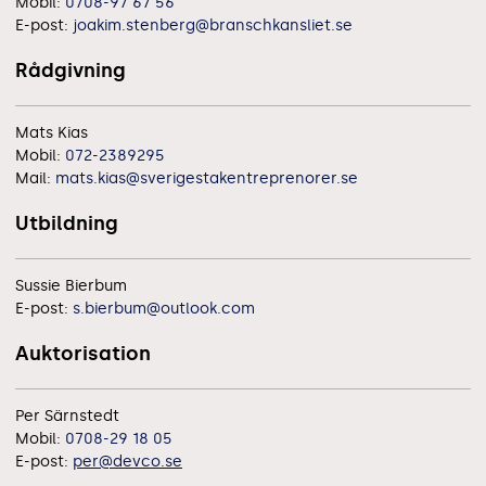
Mobil:
0708-97 67 56
E-post:
joakim.stenberg@branschkansliet.se
Rådgivning
Mats Kias
Mobil:
072-2389295
Mail:
mats.kias@sverigestakentreprenorer.se
Utbildning
Sussie Bierbum
E-post:
s.bierbum@outlook.com
Auktorisation
Per Särnstedt
Mobil:
0708-29 18 05
E-post:
per@devco.se