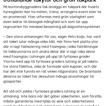
På kontorsbyggnadens tak anläggs en takpark där husets
hyresgäster kan ha möten, träna, arrangera event eller ta
en promenad. Ytan utformas med grön växtlighet som
även bidrar till biologisk mångfald och som tar upp
regnvatten för minskad belastning på dagvattensystemet.
– Den stora utmaningen för oss, säger Petri Koljo, har varit
att taket lutar många olika håll. Här finns helt platta ytor
där vi lagt fallisolering med Foamglas i olika fallriktningar
till takbrunnarna och andra delar där vi lagt raka skivor
med Foamglas i lutningar på upp till fyrtiosex grader.
Ytorna med upp till fyrtiosex graders lutning är på takets
tre stora fläkthus, vilka är formade som kupoler, och där
har det inte funnits en rät vinkel någonstans. De brantaste
delarna av taket har dessutom många anslutningar till
glaspartier.
Att stå och jobba i fyrtiosex graders lutning är en
utmaning. Inte bara när det gäller säkerheten, som förstås
måste garanteras med hjälp av sele och säkerhetslina