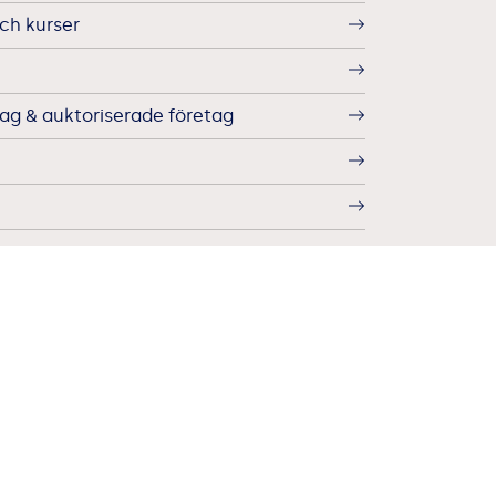
ch kurser
g & auktoriserade företag
lande
ddelande - Auktorisationsprocessen
eddelande - Medlemskap