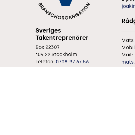
joaki
Rådg
Sveriges
Takentreprenörer
Mats 
Box 22307
Mobil
104 22 Stockholm
Mail:
Telefon:
0708-97 67 56
mats.
Utbi
Sussi
E-pos
Aukt