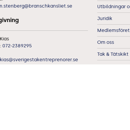
m.stenberg@branschkansliet.se
Utbildningar o
Juridik
ivning
Medlemsföreta
Kias
Om oss
:
072-2389295
Tak & Tätskikt
kias@sverigestakentreprenorer.se
ldning
Dataskydd
e Bierbum
Cookiemedde
t:
s.bierbum@outlook.com
Integritetsme
orisation
Integritetsm