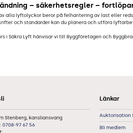
ändning – säkerhetsregler – fortlöpan
av alla lyftolyckor beror på felhantering av last eller red
krifter och standarder kan du planera och utföra lyftarbet
urs i Säkra Lyft hänvisar vi till Byggföretagen och Byggb
li
Länkar
Auktorisation 
m Stenberg, kansliansvarig
:
0708-97 67 56
Bli medlem
t: