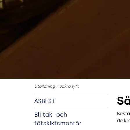
Utbildning
Säkra lyft
Sä
ASBEST
Bestä
Bli tak- och
de kr
tätskiktsmontör