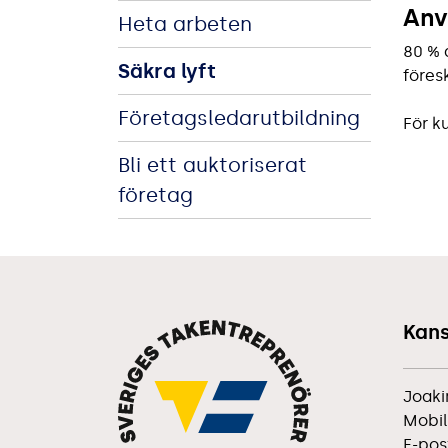
Anv
Heta arbeten
80 % 
Säkra lyft
föres
Företagsledarutbildning
För k
Bli ett auktoriserat
företag
Kans
Joaki
Mobil
E-pos